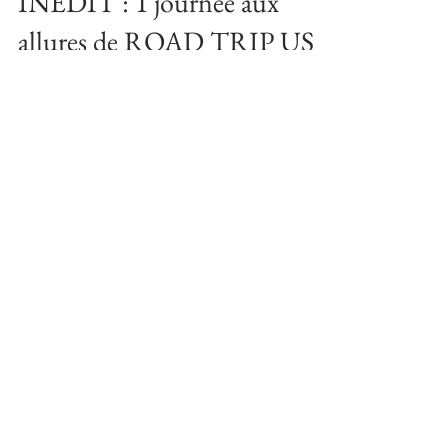
INEDIT : 1 journée aux
allures de ROAD TRIP US
& IMMERSION dans un
RANCH
TRAILER 1 by
@alexandra_dubois_photographe &
artholy_production VOUS SOUHAITEZ
PROGRAMMER UNE DATE ? INFOS : 06 24 25
59 93 Les photos...