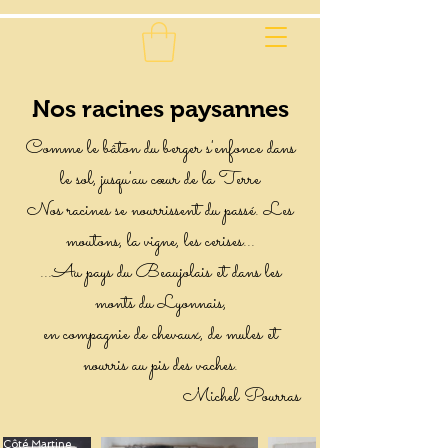
Nos racines paysannes
Comme le bâton du berger s'enfonce dans
le sol, jusqu'au cœur de la Terre
Nos racines se nourrissent du passé. Les
moutons, la vigne, les cerises...
...Au pays du Beaujolais et dans les
monts du Lyonnais,
en compagnie de chevaux, de mules et
nourris au pis des vaches.
Michel Pourras
Côté Martine