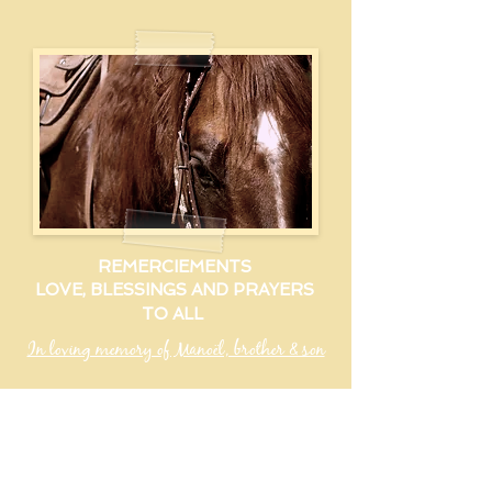
REMERCIEMENTS
LOVE, BLESSINGS AND PRAYERS
TO ALL
In loving memory of Manoël, brother & son
See ya !